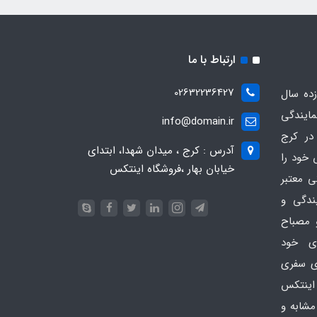
ارتباط با ما
02632236427
ده سال
مایندگی
info@domain.ir
در کرج
آدرس : کرج ، میدان شهدا، ابتدای
 خود را
خیابان بهار ،فروشگاه اینتکس
ی معتبر
یندگی و
 مصباح
ای خود
ای سفری
اینتکس
امی مشابه و