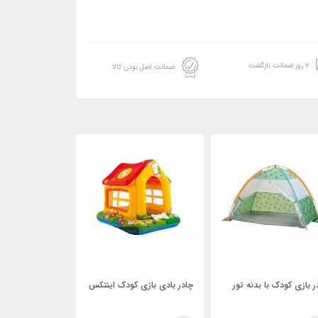
۷ روز ضمانت بازگشت
ضمانت اصل بودن کالا
97
7,499,998
تومان
چادر بادی بازی کودک اینتکس
چادر بادی کودک اینتکس کد
چاد
48634