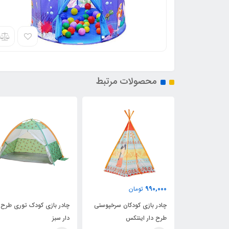
محصولات مرتبط
780,000
990,000
تومان
توما
چادر بازی کودکان سرخپوستی
چادر بازی کودک توری طرح
چادر بازی کو
طرح دار اینتکس
دار سبز
جغد