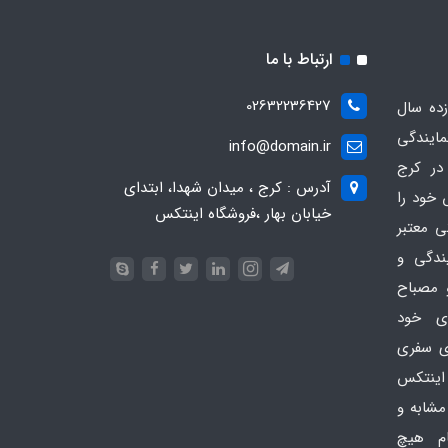
ارتباط با ما
02632236427
ده سال
مایندگی
info@domain.ir
در کرج
آدرس : کرج ، میدان شهدا، ابتدای
 خود را
خیابان بهار ،فروشگاه اینتکس
ی معتبر
یندگی و
 مصباح
ای خود
ای سفری
اینتکس
امی مشابه و
ام هیچ