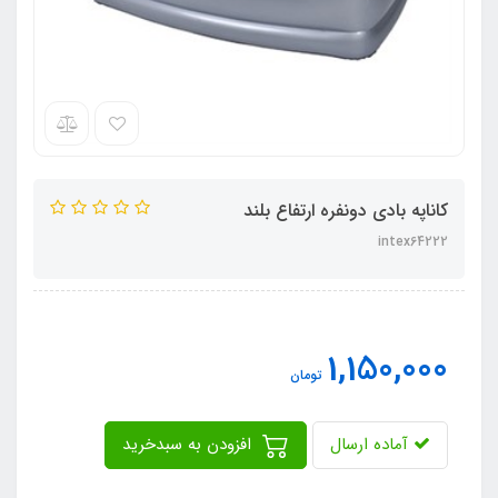
کاناپه بادی دونفره ارتفاع بلند
intex64222
1,150,000
تومان
آماده ارسال
افزودن به سبدخرید