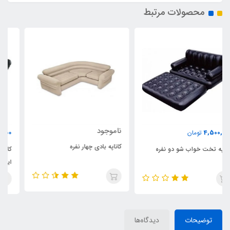
محصولات مرتبط
ناموجود
5,500,000
تومان
کاناپه بادی چهار نفره
کاناپه تاج دار دونفره تخت خوابشو
اینتایم
توضیحات
دیدگاه‌ها