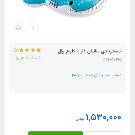
استخربادی سایبان دار با طرح وال
(دیدگاه 5 کاربر)
intex57125
دسته :
استخر بادی کودک وبزرگسال
1,530,000
تومان