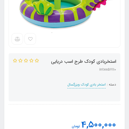
استخربادی کودک طرح اسب دریایی
intex57110
دسته :
استخر بادی کودک وبزرگسال
4,500,000
تومان