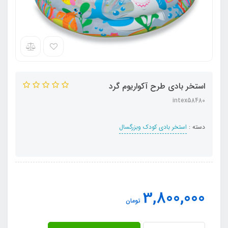
استخر بادی طرح آکواریوم گرد
intex58480
دسته :
استخر بادی کودک وبزرگسال
3,800,000
تومان