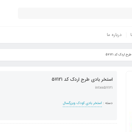
ا
درباره ما
ح اردک کد 57121
استخر بادی طرح اردک کد 57121
intex57121
دسته :
استخر بادی کودک وبزرگسال