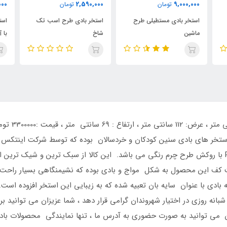
0
4,900,000
2,590,000
تومان
تومان
استخر بادی طرح اسب تک
استخر بادی کودک مدل تمساح
ا
شاخ
با آبپاش سرخود
ا
 از جدیدترین نوع استخر های بادی سنین کودکان و خردسالان بوده که توسط شرکت ا
تفریحی 2016 اینتکس که ساخته شده از جنس PVC با روکش طرح چرم رنگی می باشد. این کالا از سبک 
 کف این محصول به شکل مواج و بادی بوده که نشیمنگاهی بسیار راحت ر
ادی با عنوان سایه بان تعبیه شده که به زیبایی این استخر افزوده اس
نه روزی در اختیار شهروندان گرامی قرار دهد ، شما عزیزان می توانید 
ید و همچنین می توانید به صورت حضوری به آدرس ما ، تنها نمایندگی محصولات 