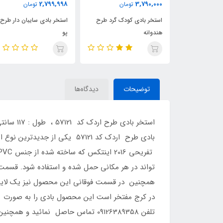
9,000,000
2,799,998
ومان
تومان
تومان
کودک گرد طرح
استخر بادی سایبان دار طرح
استخر بادی مستطیلی طرح
پو
ماشین
توضیحات
دیدگاه‌ها
بادی طرح اردک کد 57121 یکی
تواند در هر مکانی حمل شده و استفاده شود. قسمت
همچنین در قسمت فوقانی این محصول نیز یک لایه ب
در کرج مفتخر است این محصول بادی را به صورت شبا
تلفن 09126389358 تماس حاصل نمائ