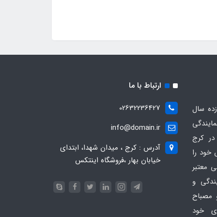
ارتباط با ما
02632236427
ده سال
مایندگی
info@domain.ir
در کرج
آدرس : کرج ، میدان شهدا، ابتدای
 خود را
خیابان بهار ،فروشگاه اینتکس
ی معتبر
یندگی و
 مصباح
ای خود