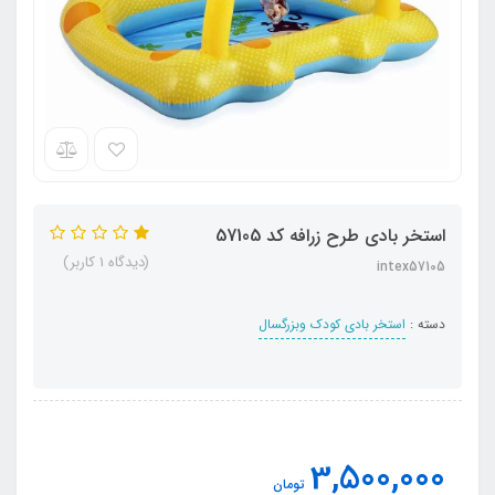
استخر بادی طرح زرافه کد 57105
(دیدگاه 1 کاربر)
intex57105
دسته :
استخر بادی کودک وبزرگسال
3,500,000
تومان