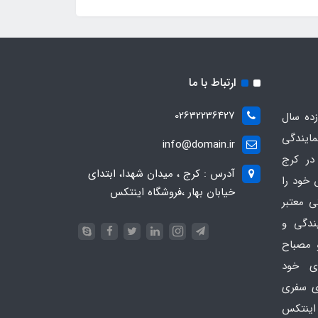
ارتباط با ما
02632236427
ده سال
مایندگی
info@domain.ir
در کرج
آدرس : کرج ، میدان شهدا، ابتدای
 خود را
خیابان بهار ،فروشگاه اینتکس
ی معتبر
یندگی و
 مصباح
ای خود
ای سفری
اینتکس