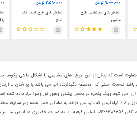
00
4,900,000
2,590,000
تومان
تومان
استخر بادی طرح اسب تک
استخر بادی کودک مدل تمساح
اس
شاخ
با آبپاش سرخود
ای
فاوت است که پیش از این طرح های مشابهی با اشکال ماهی وکوسه نیز تو
ی ان می شود ویک پنجره در بخش پشتی وعبور نور وهوا قرار داده شده اس
بهترین شیوه ممکن طراحی شده است این استخر باوزن 2.8 کیلوگرمی که دارد می تواند به سادگی حمل
ومشاوره این استخر بادی کودک سایبان دار با شماره تلفن 09126389358 تماس گرفته ویا 