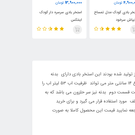
850,000
13,900,000
13,900,0
تومان
تومان
تومان
تخر بادی سرسره دار کودک
استخر بادی کودک طرح اژدها
استخر بادی طر
نتکس
دریایی با اسباب
لید شده بودند این استخر بادی دارای بدنه
نارنجی رنگ می باشد وبدنه ان دارای دو قسمت می باشد قسمت اصلی که محفظه نگهدارنده اب می باشد با پر شدن تا ارتفاع 14 سانتی متر می تواند ظرفیت اب 53 لیتر اب را
ت قسمت دوم بدنه نیز سر حلزون می باشد که به
 شده ودر شرایط مختلف مورد استفاده قرار می گیرد و برای خرید
به صورت حضوری به ادرس ما مراجعه نمایید قیمت این محصول کاملا به صورت