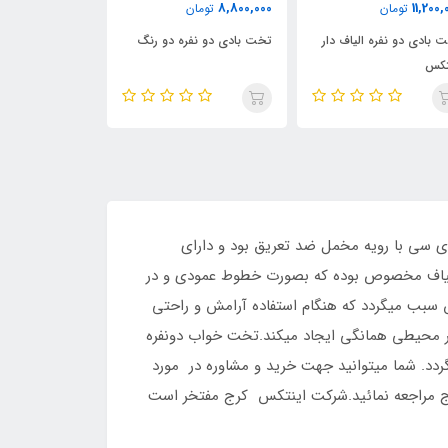
,000
11,400,000
8,800,000
تومان
تومان
تخت بادی دو نفره دو رنگ
تخت خواب دو نفره اینتکس
تخت با
64408
ات جدید شرکت اینتکس میباشد.تخت خواب دونفره DURA-BEAM از جنس پی وی سی با رویه مخمل ضد تعریق بود و دارای
لیاف مخصوص بوده که بصورت خطوط عمودی و در
 سبب میگردد که هنگام استفاده آرامش و راحتی
هر محیطی همانگی ایجاد میکند.تخت خواب دونفره
 مدت زمان کمتر از 5 دقیقه تخت شما آماده استفاده گردد. شما میتوانید جهت خرید و مشاوره در مورد
 بادی اینتکس در کرج مراجعه نمائید.شرکت اینتکس کرج مفتخر است