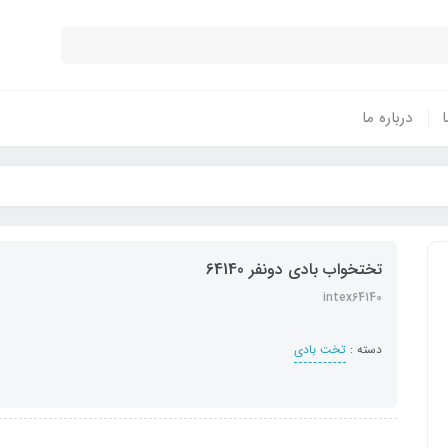
ا
درباره ما
تختخواب بادی دونفر 64140
intex64140
دسته :
تخت بادی