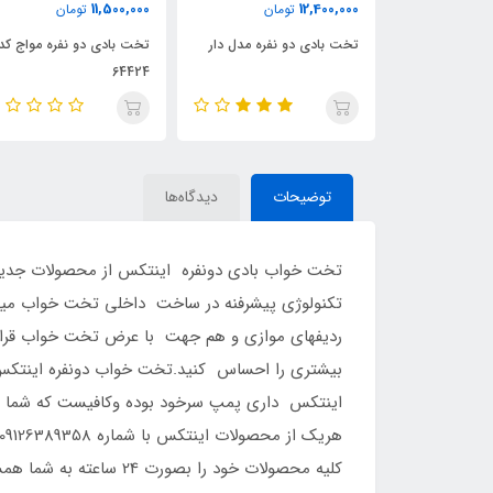
9,600,000
11,500,000
12,400,0
تومان
تومان
توما
ت بادی دو نفره مدل دار
تخت بادی دو نفره مواج کد
تخت بادی یک ن
64422
64424
توضیحات
دیدگاه‌ها
تکنولوژی پیشرفنه در ساخت داخلی تخت خواب میب
ردیفهای موازی و هم جهت با عرض تخت خواب قرار گ
بیشتری را احساس کنید.تخت خواب دونفره اینتکس ب
کلیه محصولات خود را بصورت 24 ساعته به شما همشهریان عزیز عرضه نماید.