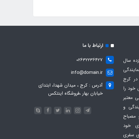
ارتباط با ما
02632236427
ده سال
مایندگی
info@domain.ir
در کرج
آدرس : کرج ، میدان شهدا، ابتدای
 خود را
خیابان بهار ،فروشگاه اینتکس
ی معتبر
یندگی و
 مصباح
ای خود
ای سفری