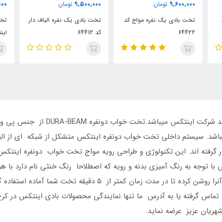
11,200,000
9,500,000
ن
تومان
تومان
فره مواج کد
تخت بادی یک نفره الیاف دار
تخت بادی دو نفره الیاف دار
کد 64412
اینتکس
تخت خواب بادی دونفره اینتکس از محصول
اشد. سیستم داخلی تخت خواب دونفره اینتکس متشکل از شبکه ای از ا
رفته اند. این تکنولوژی و طراحی رویه مواج تخت خواب دونفره اینتکس
ا توجه به رنگ آمیزی بدنه و رویه که اصطلاحا رنگ خنثی نام دارد با 
اینتکس داری پمپ سرخود بوده وکافیست که شما آنرا روشن کرده تا در
هریک از محصولات اینتکس با شماره 09126389358 تماس گرفته یا به آدرس ما تنها نمایندگی محصولات