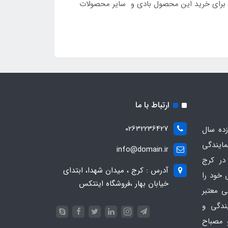
با شماره تلفن 09126389358 تماس حاصل نمائید و همچنین برای خرید این محصول بادی و سایر محصولات
ارتباط با ما
02632236427
ده سال
مایندگی
info@domain.ir
در کرج
آدرس : کرج ، میدان شهدا، ابتدای
 خود را
خیابان بهار ،فروشگاه اینتکس
ی معتبر
یندگی و
 مصباح