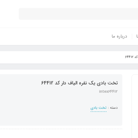
ا
درباره ما
644
تخت بادی یک نفره الیاف دار کد 64412
intex64412
دسته :
تخت بادی