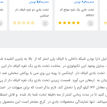
00
8,800,000
11,200,000
تومان
تومان
کد
تخت بادی دو نفره الیاف دار
تخت بادی دو نفره دو رنگ
ت
اینتکس
8
 دارا بودن شبکه داخلی با الیاف پلی استر که از بالا به پایین کشیده 
DURA-BEAM  نام دارد میشود ، بدلیل وجود این تکنولوژی در ساخت تخت بادی یک نفره
 تخت بادی الیاف دار اینتکس با رویه پی وی سی با روکش مخملی ضد ت
رایتان به ارمغان می آورد. قسمت زیرین تخت بادی یک نفره الیاف دار از
بسیار مقاوم بوده و باعث میشود که این تخت وزنی معادل 136 کیلو گرم را تحمل کند. لازم بذکر 
کنید تا در مدت زمانی کمتر از سه دقیقه تخت شما باد شده و قابل استفاد
یباشد. تنها نمایندگی محصولات بادی در کرج مفتخر است این محصول بادی