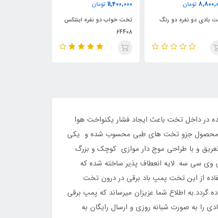
8,900,000
9,000,000
11,400,0
تومان
تومان
توم
خت خواب دو نفره اینتکس
تخت بادی برزنتی 2 نفره
6440
نفره
شده در داخل تخت باعث ایجاد فشار یکنواخت هوا
 الیاف دار این محصول جزو تخت های طبی محسوب شده و یکی
عریق و با طراحی موج دار موازی کوچک و بزرگ
 پی وی سی سه لایه انعطاف پذیر ساخته شده که
است که برای سهولت در استفاده از این تخت پمپ باد برقی در درون تخت
ه گردد.به اطلاع شما عزیزان میرساند که پمپ برقی
 را به صورت شبانه روزی و ارسال رایگان به