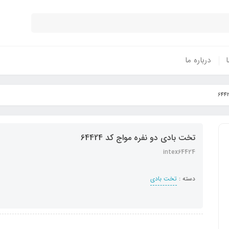
ا
درباره ما
تخت بادی دو نفره مواج کد 64424
intex64424
دسته :
تخت بادی