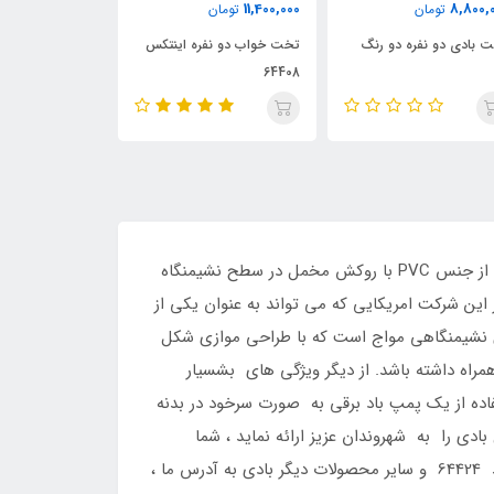
8,900,000
9,000,000
11,400,
تومان
تومان
تومان
ت خواب دو نفره اینتکس
تخت بادی برزنتی 2 نفره
644
نفره
تخت بادی دنفره مواج اینتکس از سری تخت خواب های بادی جدید اینتکس بوده که همانند مدل یک نفره خود ساخته شده از جنس PVC با روکش مخمل در سطح نشیمنگاه
نفره مواج کد 64424 محصولی با دوام و با کیفیت از این شرکت امریکایی که می تواند به عنوان یکی از
نشیمنگاهی مواج است که با طراحی موازی شکل
راه داشته باشد. از دیگر ویژگی های بشسیار
و همچنین استفاده از یک پمپ باد برقی به صورت سرخود در بدنه
ی را به شهروندان عزیز ارائه نماید ، شما
عزیزان می توانید برای مشاوره با شماره تلفن 09126389358 تماس حاصل نمائید و همچنین برای تخت بادی دو نفره مواج کد 64424 و سایر محصولات دیگر بادی به آدرس ما ،