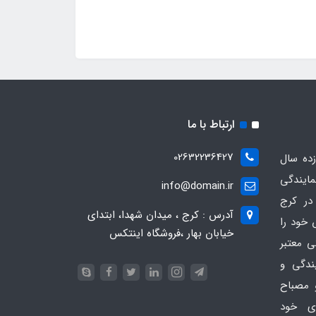
ارتباط با ما
02632236427
ده سال
مایندگی
info@domain.ir
در کرج
آدرس : کرج ، میدان شهدا، ابتدای
 خود را
خیابان بهار ،فروشگاه اینتکس
ی معتبر
یندگی و
 مصباح
ای خود