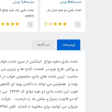
9,500,000
9,600,000
مان
تومان
تومان
نفره مدل دار
تخت بادی یک نفره مواج کد
تخت بادی یک نفره الیاف د
64422
کد 64412
توضیحات
دیدگاه‌ها
مناسب ترین تخت های بادی مخصوص خواب در اتاق
بوده و همچنین می تواند با داشتن رویه ای کامفو
خوب این 
که دو قابلیت پمپاژ و مکش باد را داراست. شرکت ا