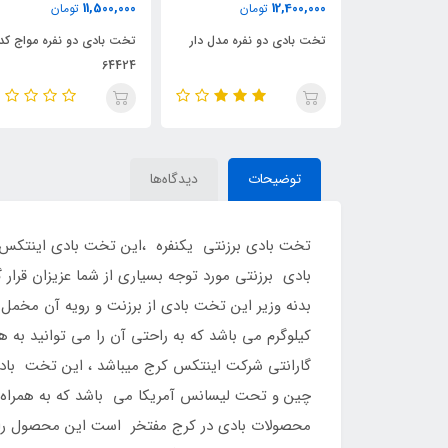
9,600,000
11,500,000
12
تومان
تومان
تومان
 دو نفره مدل دار
تخت بادی دو نفره مواج کد
تخت بادی یک نفره مو
64422
64424
توضیحات
دیدگاه‌ها
بادی برزنتی مورد توجه بسیاری از شما عزیزان ق
چین و تحت لیسانس آمریکا می باشد که به همراه