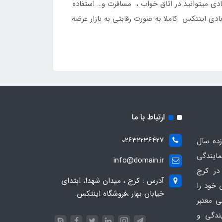
 بادی میتوانید در اتاق خواب ، مسافرت و… استفاده
 قیمت این تخت بادی اینتکس کاملا به صورت رقابتی به بازار عرضه
ارتباط با ما
02632236427
ده سال
مایندگی
info@domain.ir
در کرج
آدرس : کرج ، میدان شهدا، ابتدای
 خود را
خیابان بهار ،فروشگاه اینتکس
ی معتبر
یندگی و