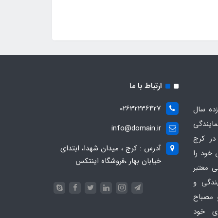
ارتباط با ما
02632236427
ده سال
مایندگی
info@domain.ir
در کرج
آدرس : کرج ، میدان شهدا، ابتدای
 خود را
خیابان بهار ،فروشگاه اینتکس
ی معتبر
یندگی و
 مصباح
ای خود