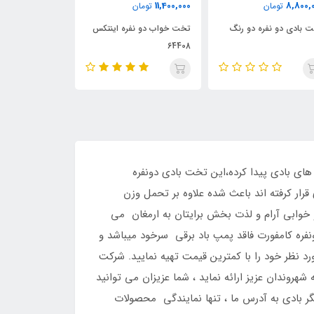
,900,000
9,000,000
11,400,000
تومان
تومان
تخت خواب دو نفره اینتکس
تخت بادی برزنتی 2 نفره
64408
نفره
ای بادی پیدا کرده،این تخت بادی دونفره
ار کرفته اند باعث شده علاوه بر تحمل وزن
ه و خوابی آرام و لذت بخش برایتان به ارمغان می
فره کامفورت فاقد پمپ باد برقی سرخود میباشد و
 نظر خود را با کمترین قیمت تهیه نمایید. شرکت
وندان عزیز ارائه نماید ، شما عزیزان می توانید
 محصولات دیگر بادی به آدرس ما ، تنها نمایندگی محصولات