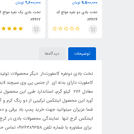
9,500,000
9,600,000
11,5
تومان
تومان
تومان
دی دو نفره مواج کد
تخت بادی یک نفره مواج کد
تخت بادی یک نفره ا
64422
کد 64412
توضیحات
دیدگاه‌ها
تخت بادی دونفره کامفورت،از دیگر محصولات تولید 
کامفورت دارای بدنه ای از جنس پی وی سیچند لایه 
معادل 276 کیلو گرم، استاندارد طبی این م
آورد.این محصول اینتکس ترکیبی از دو رنگ کرم و 
شما عزیزان میتوانید جهت خرید پمپ باد برقی و دس
اینتکس کرج تنها نمایندگی محصولات بادی در کرج م
برای مشاوره