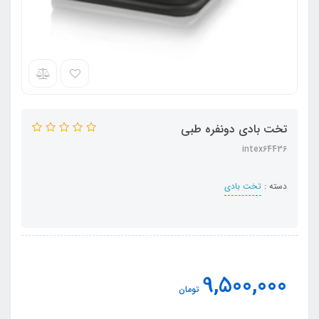
تخت بادی دونفره طبی
intex64436
دسته :
تخت بادی
9,500,000
تومان