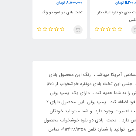
9,000,000
11,400,000
8,800,
تومان
تومان
تومان
 بادی دو نفره دو رنگ
تخت خواب دو نفره اینتکس
تخت بادی برزنتی 2 نف
64408
انس آمریکا میباشد ، رنگ این محصول بادی
تک رنگ و طوسی کم رنگ است ، تحمل وزن 275 کیلو گرم این محصول به کیفیتش و همین طور خواهانش افزوده است ، جنس این تخت بادی دونفره خوشخواب از pvc
ش را به شما هدیه کند ، دارای یک پمپ برقی
است که به تخت متصل شده است قابلیت پر و خالی شدن باد در کمتر از 4 دقیقه میتواند به مزیتهای این محصول منحصر به فرد اضافه کند . پمپ برقی این محصول دارای 2
تعمیرات وجود دارد و شما میتوانید خودتان
صوص دارد . تخت بادی دو نفره خوشخواب محصول
شرکت اینتکس کرج درسایت نمایندگی اینتکس کرج با قیمتی بسیار مناسب وارزان ارائه میشود . شما برای خرید این محصول می توانید با شماره تلفن 09126389358 تماس