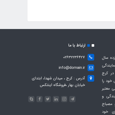
ارتباط با ما
02632236427
ده سال
مایندگی
info@domain.ir
در کرج
آدرس : کرج ، میدان شهدا، ابتدای
 خود را
خیابان بهار ،فروشگاه اینتکس
ی معتبر
یندگی و
 مصباح
ای خود