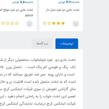
9,600,000
11,500,000
مان
تومان
تومان
نفره مدل دار
تخت بادی دو نفره مواج کد
تخت بادی یک نفره مواج ک
64422
64424
توضیحات
دیدگاه‌ها
تخت بادی دو نفره خوشخواب ،محصولی دیگر از ش
است و دارای رویه جیر ضد تعریق میباشد که در من
سال گارانتی تعویض از سوی شرکت اینتکس کرج میب
تعمیر این تخت خواب را به راحتی انجام دهید ،