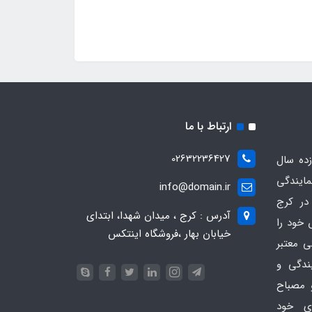
ارتباط با ما
02632236427
ده سال
مایندگی
info@domain.ir
در کرج
آدرس : کرج ، میدان شهدا، ابتدای
 خود را
خیابان بهار ،فروشگاه اینتکس
ی معتبر
یندگی و
 مصباح
ای خود