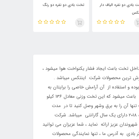
خت بادی دو نفره دو رنگ
تخت خواب دو نفره اینتکس
تخت بادی برزنتی 2 
64408
 شده در داخل تخت باعث ایجاد فشار یکنواخت هوا میشود ،
وب شده و یکی از پر فروش ترین محصولات شرکت اینتکس میباشد .
یبا بوده و استفاده از آن آرامش خاصی را برایتان به
ارمغان می آورد. قسمت زیرین تخت بادی یکنفره 2018 از پی وی سی سه لایه انعطاف پذیر ساخته شده که بسیار مقاوم بوده و باعث میشود که این تخت وزنی معادل 136 کیلو
تنها آن را به برق وشهر وصل کنید تا در مدت
زمانی کمتر از سه دقیقه تخت شما باد شده و قابل استفاده گردد.به اطلاع شما عزیزان میرساند که پمپ برقی تخت بادی یکنفره 2018 دارای یک سال گارانتی میباشد. شرکت
وندان عزیز ارائه نماید ، شما عزیزان می توانید
محصولات دیگر بادی به آدرس ما ، تنها نمایندگی محصولات