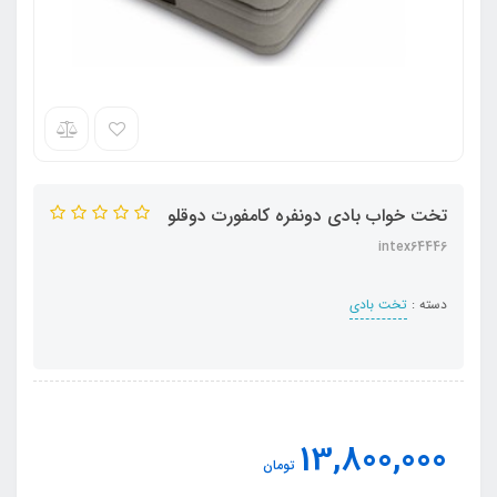
تخت خواب بادی دونفره کامفورت دوقلو
intex64446
دسته :
تخت بادی
13,800,000
تومان