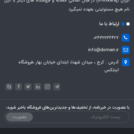
ایران
(intexkaraj) در قبال اسامی مشابه و فروشگاه های دیگر با این
نام هیچ مسئولیتی بعهده نمیگیرد.
ارتباط با ما
02632236427
info@domain.ir
آدرس : کرج ، میدان شهدا، ابتدای خیابان بهار ،فروشگاه
اینتکس
با عضویت در خبرنامه، از تخفیف‌ها و جدیدترین‌های فروشگاه باخبر شوید:
عضویت