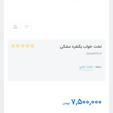
تخت خواب یکنفره مشکی
intex66706
دسته :
تخت بادی
7,500,000
تومان