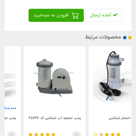
آماده ارسال
افزودن به سبدخرید
محصولات مرتبط
3,800,000
تومان
پمپ تصفیه آب اینتکس کد 28636
پمپ تصفیه آب استخر کد 28638