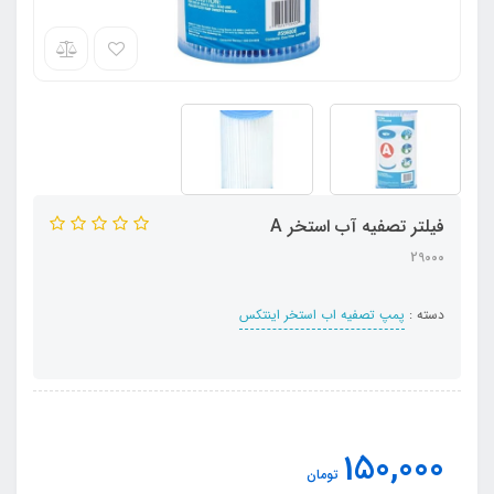
فیلتر تصفیه آب استخر A
29000
دسته :
پمپ تصفیه اب استخر اینتکس
150,000
تومان