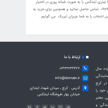
صرفه جویی نمائید ، شرکت اینتکس ، تنها نمایندگی محصولات اینتکس در کرج مفتخر است این پمپ تصفیه آب استخر 2006 لیتری اینتکس را به صورت شبانه روزی در اختیار
شما شهروندان گرامی قرار دهد ، شما عزیزان می توانید برای مشاوره در مورد این پمپ تصفیه آب استخر با شماره 09126389358 تماس حاصل نمائید و همچنین برای خرید به
ن انتخاب را به شما عزیزان تبریک می گوئیم .
ارتباط با ما
02632236427
ده سال
مایندگی
info@domain.ir
در کرج
آدرس : کرج ، میدان شهدا، ابتدای
 خود را
خیابان بهار ،فروشگاه اینتکس
ی معتبر
یندگی و