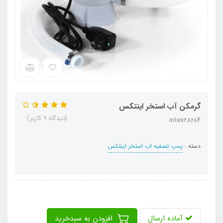
گرمکن آب استخر اینتکس
(دیدگاه 9 کاربر)
intex28684
دسته :
پمپ تصفیه اب استخر اینتکس
آماده ارسال
افزودن به سبدخرید