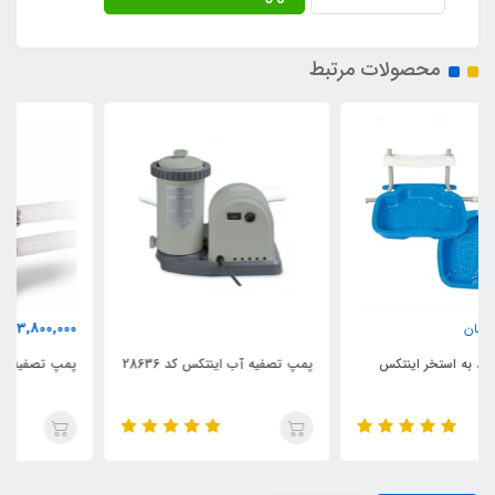
محصولات مرتبط
3,800,000
تومان
پمپ تصفیه آب اینتکس کد 28636
پمپ تصفیه آب استخر کد 28638