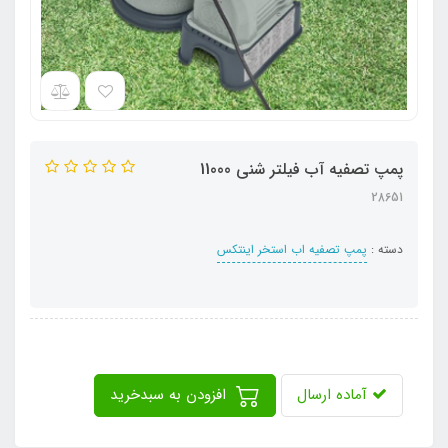
پمپ تصفیه آب فیلتر شنی 11000
28651
دسته :
پمپ تصفیه اب استخر اینتکس
آماده ارسال
افزودن به سبدخرید