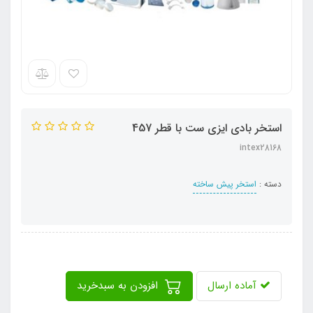
استخر بادی ایزی ست با قطر 457
intex28168
دسته :
استخر پیش ساخته
آماده ارسال
افزودن به سبدخرید