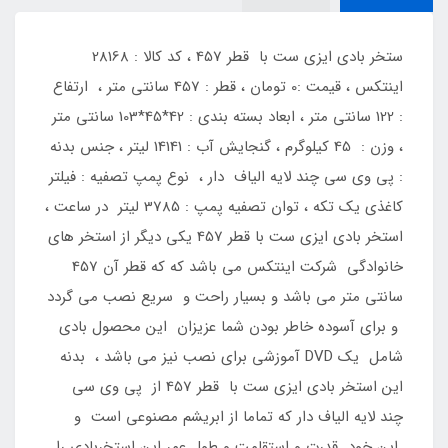
ستخر بادی ایزی ست با قطر 457 ، کد کالا : 28168
اینتکس ، قیمت :0 تومان ، قطر : 457 سانتی متر ، ارتفاع
: 122 سانتی متر ، ابعاد بسته بندی : 42*45*103 سانتی متر
، وزن : 45 کیلوگرم ، گنجایش آب : 14141 لیتر ، جنس بدنه
: پی وی سی چند لایه الیاف دار ، نوع پمپ تصفیه : فیلتر
کاغذی یک تکه ، توان تصفیه پمپ : 3785 لیتر در ساعت ،
استخر بادی ایزی ست با قطر 457 یکی دیگر از استخر های
خانوادگی شرکت اینتکس می باشد که که قطر آن 457
سانتی متر می باشد و بسیار راحت و سریع نصب می گردد
و برای آسوده خاطر بودن شما عزیزان این محصول بادی
شامل یک DVD آموزشی برای نصب نیز می باشد ، بدنه
این استخر بادی ایزی ست با قطر 457 از پی وی سی
چند لایه الیاف دار که تماما از ابریشم مصنوعی است و
این خود قدرت و استقامت و طول عمر این استخربادی را