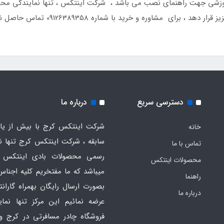
ری ، برچسب تعمیرات و همچنین یک DVD آموزشی جهت راهنمای نصب می باشد ، شرکت اینتکس ، تن
ای مشاوره و خرید با شماره 09126389358 تماس حاصل نمائید
دسترسی سریع
درباره ما
شرکت اینتکس کرج با بیش از یاز
خانه
سابقه ، شرکت اینتکس کرج تنها ن
تماس با ما
رسمی محصولات بادی اینتکس 
محصولات اینتکس
میباشد که ما مفتخریم کلیه اجناس
راهنما
بصورت ارسال رایگان بهمراه گارانت
درباره ما
عرضه نمائیم این مرکز تنها نما
فروشگاه چادر مسافرتی در کرج و