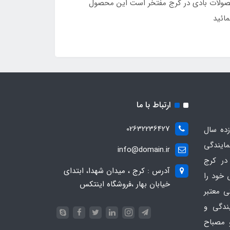
ها نمایندگی محصولات بادی در کرج مفتخر است این محصول
ارتباط با ما
02632236427
ده سال
مایندگی
info@domain.ir
در کرج
آدرس : کرج ، میدان شهدا، ابتدای
 خود را
خیابان بهار ،فروشگاه اینتکس
ی معتبر
یندگی و
 مصباح