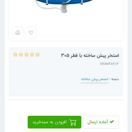
استخر پیش ساخته با قطر 305
intex28202
دسته :
استخر پیش ساخته
آماده ارسال
افزودن به سبدخرید