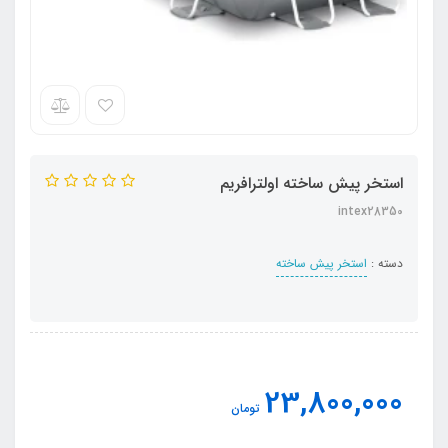
استخر پیش ساخته اولترافریم
intex28350
دسته :
استخر پیش ساخته
23,800,000
تومان