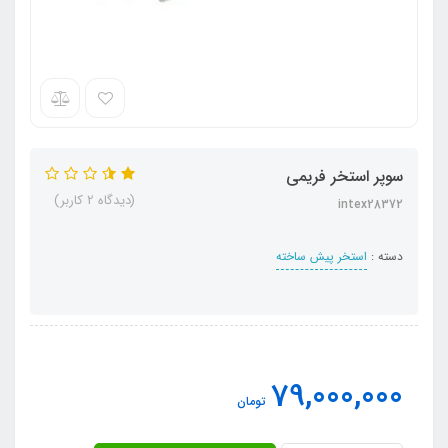
سوپر استخر فریمی
(دیدگاه 2 کاربر)
intex28372
دسته :
استخر پیش ساخته
79,000,000
تومان