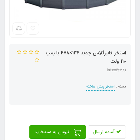
استخر فایبرگلاس جدید 124×478 با پمپ
110 ولت
intex26381
دسته :
استخر پیش ساخته
آماده ارسال
افزودن به سبدخرید