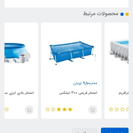
محصولات مرتبط
9,100,000
تومان
استخر فریمی 300 اینتکس
استخر بادی ایزی ست با قطر 457