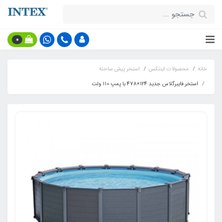
0
خانه
محصولات اینتکس
استخر پیش ساخته
استخر فایبرگلاس جدید 124×478 با پمپ 110 ولت