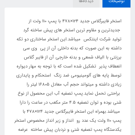
توضیحات
دیدگاه‌ها
استخر فایبرگلاس جدید 124×478 با پمپ 110 ولت از
جدیدترین و مقاوم ترین استخر های پیش ساخته گرد
تولید شرکت اینتکس میباشد.این استخر ساختاری دو تکه
داشته به این صورت که بدنه داخلی آن از پی وی سی
برزنتی با الیاف شمعی و بدنه خارجی آن از فایبر گلاس
انعطاف پذیر تشکیل شده است که با توجه به مهار دیواره
توسط پایه های آلومینیومی ضد زنگ استحکام و پایداری
زیادی داشته و میتواند حجم آب معادل 16805 لیتر را
براحتی تحمل نماید.پمپ تصفیه آب این محصول از نوع
شنی بوده و توان تصفیه 4.5 متر مکعب در ساعت را دارا
میباشد.بهمراه این استخر فایبرگلاس جدید 124×478 با
پمپ 110 ولت یک عدد رو انداز و زیر انداز مخصوص استخر
یکدستگاه پمپ تصفیه شنی و نردبان پیش ساخته عرضه