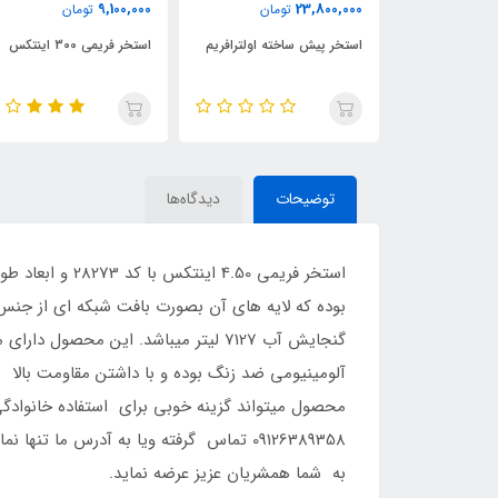
9,100,000
ومان
تومان
ته اولترافریم
استخر فریمی 300 اینتکس
استخر بادی ایزی ست با قط
457
توضیحات
دیدگاه‌ها
09126389358 تماس گرفته ویا به آدرس 
به شما همشریان عزیز عرضه نماید.