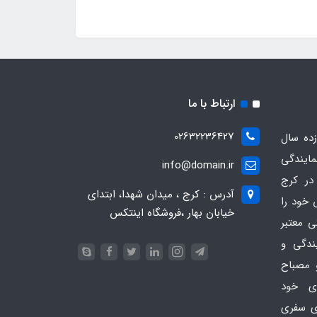
ارتباط با ما
02632236427
ده سال
مایندگی
info@domain.ir
در کرج
آدرس : کرج ، میدان شهدا، ابتدای
 خود را
خیابان بهار ،فروشگاه اینتکس
ی معتبر
یندگی و
 مصباح
ای خود
ای سفری