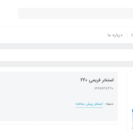
ا
درباره ما
استخر فریمی 220
intex28270
دسته :
استخر پیش ساخته