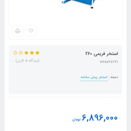
استخر فریمی 260
(دیدگاه 5 کاربر)
intex28271
دسته :
استخر پیش ساخته
6,896,000
تومان